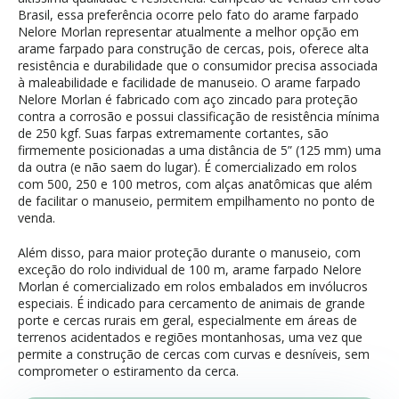
Brasil, essa preferência ocorre pelo fato do arame farpado
Nelore Morlan representar atualmente a melhor opção em
arame farpado para construção de cercas, pois, oferece alta
resistência e durabilidade que o consumidor precisa associada
à maleabilidade e facilidade de manuseio. O arame farpado
Nelore Morlan é fabricado com aço zincado para proteção
contra a corrosão e possui classificação de resistência mínima
de 250 kgf. Suas farpas extremamente cortantes, são
firmemente posicionadas a uma distância de 5” (125 mm) uma
da outra (e não saem do lugar). É comercializado em rolos
com 500, 250 e 100 metros, com alças anatômicas que além
de facilitar o manuseio, permitem empilhamento no ponto de
venda.
Além disso, para maior proteção durante o manuseio, com
exceção do rolo individual de 100 m, arame farpado Nelore
Morlan é comercializado em rolos embalados em invólucros
especiais. É indicado para cercamento de animais de grande
porte e cercas rurais em geral, especialmente em áreas de
terrenos acidentados e regiões montanhosas, uma vez que
permite a construção de cercas com curvas e desníveis, sem
comprometer o estiramento da cerca.