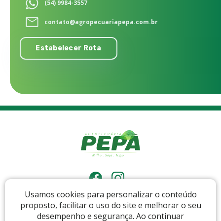
(54) 9984-3557
contato@agropecuariapepa.com.br
Estabelecer Rota
Usamos cookies para personalizar o conteúdo
Início
Quem somos
Produtos
Contato
proposto, facilitar o uso do site e melhorar o seu
Política de Privacidade
desempenho e segurança. Ao continuar